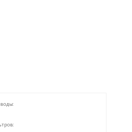
 воды:
ьтров: