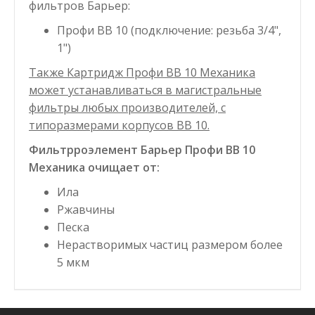
фильтров Барьер:
Профи BB 10 (подключение: резьба 3/4",
1")
Также Картридж Профи BB 10 Механика
может устанавливаться в магистральные
фильтры любых производителей, с
типоразмерами корпусов BB 10.
Фильтрроэлемент Барьер Профи BB 10
Механика очищает от:
Ила
Ржавчины
Песка
Нерастворимых частиц размером более
5 мкм