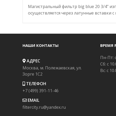
Магистральный фильтр big blue 20 3/4" и
осуществляется через латунные вставки с
НАШИ КОНТАКТЫ
ВРЕМЯ 
Пн-Пт: с
АДРЕС
Сб: с 10
Москва, м. Полежаевская, ул.
Вс: с 10
Зорге 1C2
ТЕЛЕФОН
+7 (499) 391-11-46
EMAIL
filtercity.ru@yandex.ru